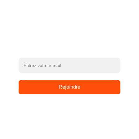
📩 
contact@astraldrones.fr
📞 
06 68 65 89 91
NEWSLETTER
Inscrivez votre adresse e-mail ici pour recevoir
les nouveautés et les offres!
Rejoindre
Politique de confidentialité
Mentions légales
CGV