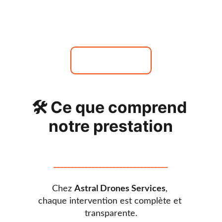
casse de tuiles, avec photos avant/après 
et produits respectueux de vos surfaces.
Demander un devis
🛠️ 
Ce que comprend 
notre prestation
_________________________________
Chez 
Astral Drones Services
, 
chaque intervention est complète et 
transparente.