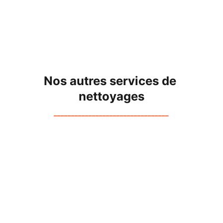
Nos autres services de 
nettoyages
_________________________________
Nettoyage de Façade par Drone 
en Alsace
Préservation des matériaux tout en 
redonnant un aspect neuf aux bâtiments.