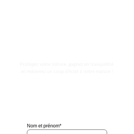
📩 
Demandez votre 
devis dès 
maintenant
Protégez votre toiture, gagnez en tranquillité 
et redonnez un coup d’éclat à votre maison !
📞 
Contactez Astral Drones Services
 pour 
obtenir un devis personnalisé et gratuit.
Nom et prénom*